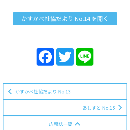
かすかべ社協だより No.14 を開く
Facebook
Twitter
Line
投稿ナビゲーション
かすかべ社協だより No.13
あしすと No.15
広報誌一覧